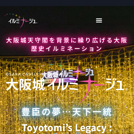
大阪城天守閣を背景に繰り広げる大阪
歴史イルミネーション
豊臣の夢…天下一統
Toyotomi’s Legacy :