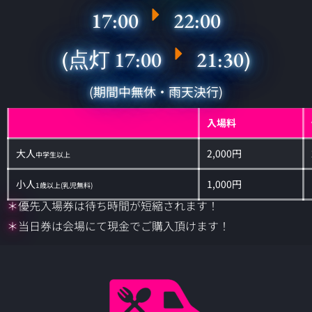
17:00
22:00
(点灯 17:00
21:30)
(期間中無休・雨天決行)
入場料
大人
2,000円
中学生以上
小人
1,000円
1歳以上(乳児無料)
＊
優先入場券は待ち時間が短縮されます！
＊
当日券は会場にて現金でご購入頂けます！