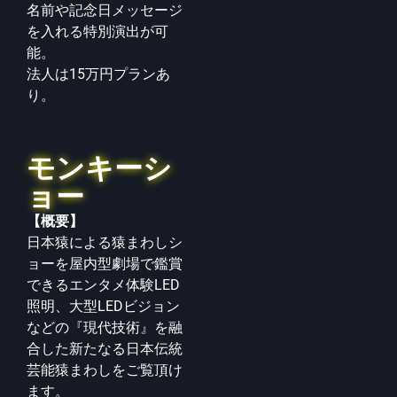
名前や記念日メッセージ
を入れる特別演出が可
能。
法人は15万円プランあ
り。
モンキーシ
ョー
【概要】
日本猿による猿まわしシ
ョーを屋内型劇場で鑑賞
できる
エンタメ体験LED
照明、大型LEDビジョン
などの『現
代技術』を融
合した新たなる日本伝統
芸能猿まわしを
ご覧頂け
ます。