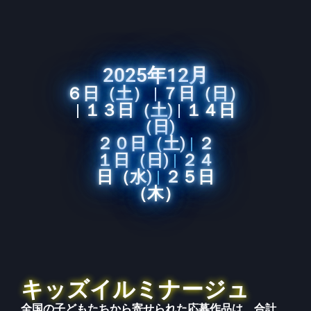
2025年12月
６日（土）
|
７日（日）
|
１３日（土)
|
１４日
（日)
２０日（土)
|
２
１日（日)
|
２４
日（水)
|
２５日
（木）
キッズイルミナージュ
全国の子どもたちから寄せられた応募作品は、合計