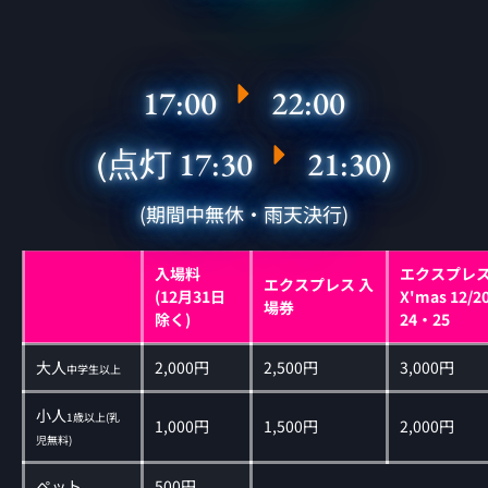
17:00
22:00
(点灯 17:30
21:30)
(期間中無休・雨天決行)
入場料
エクスプレス
エクスプレス 入
(12月31日
X'mas 12/
場券
除く)
24・25
大人
2,000円
2,500円
3,000円
中学生以上
小人
1歳以上(乳
1,000円
1,500円
2,000円
児無料)
ペット
500円