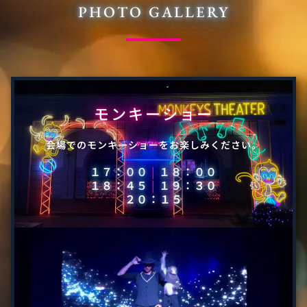
PHOTO GALLERY
モンキーショー
会場でのモンキーショーをお楽しみください。
１７：００
|
１８：００
１８：４５
|
１９：３０
２０：１５