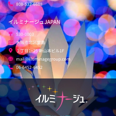
808-532-6688
イルミナージュJAPAN
530-0003
大阪市北区堂島
１丁目1−25 新山本ビル1F
mail@illuminagegroup.com
06-6452-6452