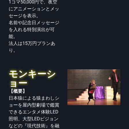
1コマ50,000円で、夜空
にアニメーションとメッ
セージを表示。
名前や記念日メッセージ
を入れる特別演出が可
能。
法人は15万円プランあ
り。
モンキーシ
ョー
【概要】
日本猿による猿まわしシ
ョーを屋内型劇場で鑑賞
できる
エンタメ体験LED
照明、大型LEDビジョン
などの『現
代技術』を融