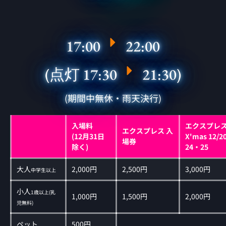
17:00
22:00
(点灯 17:30
21:30)
(期間中無休・雨天決行)
入場料
エクスプレス
エクスプレス 入
(12月31日
X'mas 12/
場券
除く)
24・25
大人
2,000円
2,500円
3,000円
中学生以上
小人
1歳以上(乳
1,000円
1,500円
2,000円
児無料)
ペット
500円