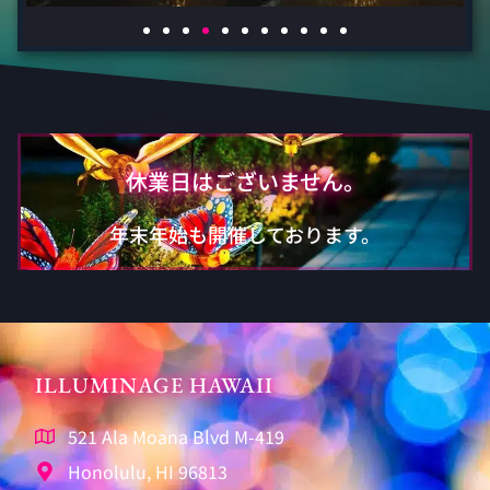
休業日はございません。
年末年始も開催しております。
ILLUMINAGE HAWAII
521 Ala Moana Blvd M-419
Honolulu, HI 96813