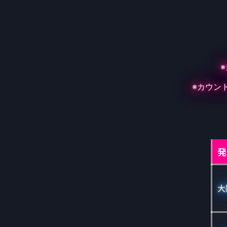
※カウン
発
大