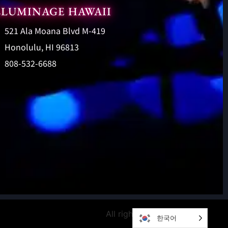
LLUMINAGE HAWAII
521 Ala Moana Blvd M-419
Honolulu, HI 96813
808-532-6688
All rights reserved
한국어