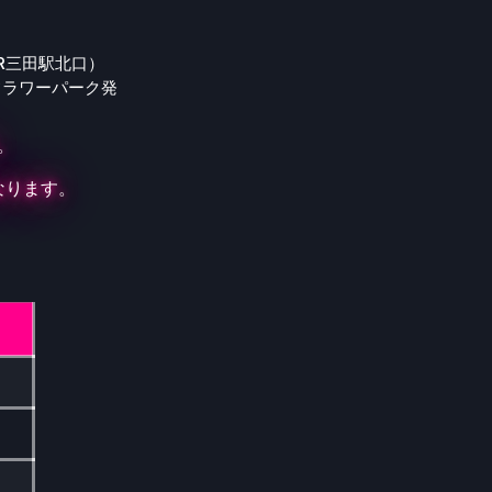
R三田駅北口）
フラワーパーク発
。
なります。