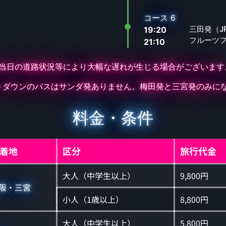
コース 6
三田発（J
19:20
フルーツ
21:10
※当日の道路状況等により大幅な遅れが生じる場合がございます
トダウンのバスはサンダ発ありません。梅田発と三宮発のみに
料金・条件
着地
区分
旅行代金
大人（中学生以上）
9,800円
阪・三宮
小人（1歳以上）
8,800円
大人（中学生以上）
5,800円