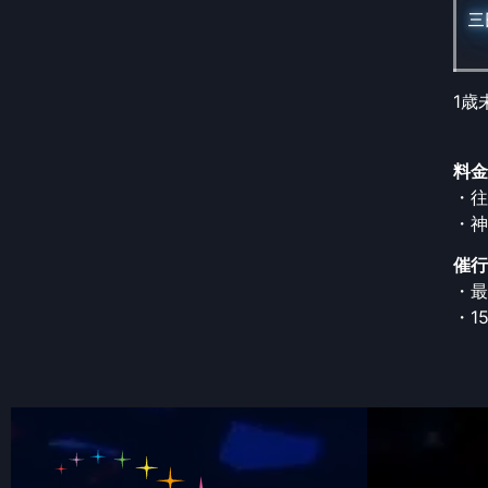
三
1歳
料金
・往
・神
催行
・最
・1