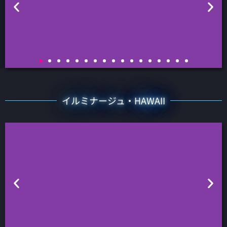
神戸イルミナージュ
イルミナージュ・HAWAII
2011年から開催、今年で13年目。 道の駅 神戸フルーツフラワ
ーパーク大沢